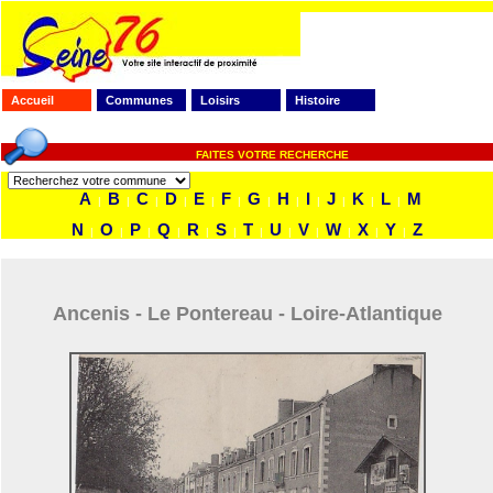
Accueil
Communes
Loisirs
Histoire
FAITES VOTRE RECHERCHE
A
B
C
D
E
F
G
H
I
J
K
L
M
|
|
|
|
|
|
|
|
|
|
|
|
N
O
P
Q
R
S
T
U
V
W
X
Y
Z
|
|
|
|
|
|
|
|
|
|
|
|
Ancenis - Le Pontereau - Loire-Atlantique