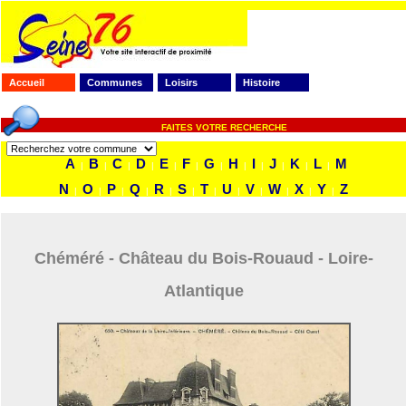
Accueil
Communes
Loisirs
Histoire
FAITES VOTRE RECHERCHE
A
B
C
D
E
F
G
H
I
J
K
L
M
|
|
|
|
|
|
|
|
|
|
|
|
N
O
P
Q
R
S
T
U
V
W
X
Y
Z
|
|
|
|
|
|
|
|
|
|
|
|
Chéméré - Château du Bois-Rouaud - Loire-
Atlantique