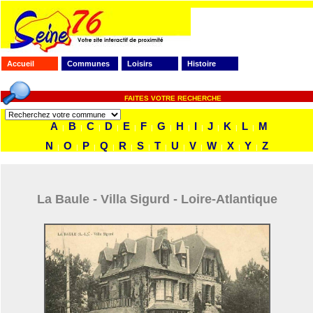
Accueil
Communes
Loisirs
Histoire
FAITES VOTRE RECHERCHE
A
B
C
D
E
F
G
H
I
J
K
L
M
|
|
|
|
|
|
|
|
|
|
|
|
N
O
P
Q
R
S
T
U
V
W
X
Y
Z
|
|
|
|
|
|
|
|
|
|
|
|
La Baule - Villa Sigurd - Loire-Atlantique