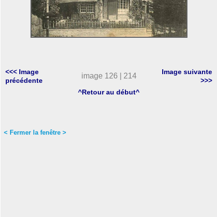
<<< Image
Image suivante
image 126 | 214
précédente
>>>
^Retour au début^
< Fermer la fenêtre >