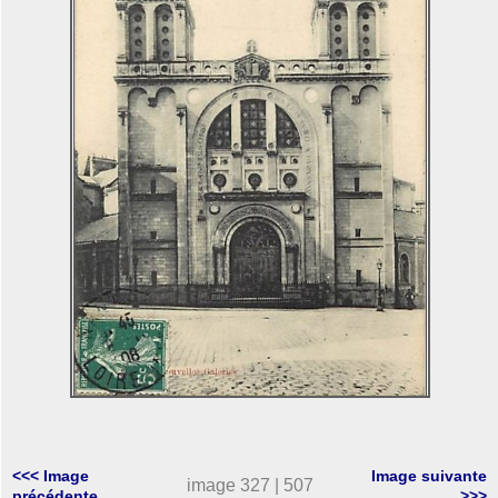
<<< Image
Image suivante
image 327 | 507
précédente
>>>