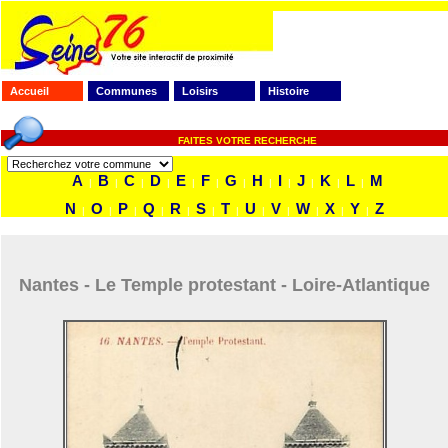
Accueil
Communes
Loisirs
Histoire
FAITES VOTRE RECHERCHE
A
B
C
D
E
F
G
H
I
J
K
L
M
|
|
|
|
|
|
|
|
|
|
|
|
N
O
P
Q
R
S
T
U
V
W
X
Y
Z
|
|
|
|
|
|
|
|
|
|
|
|
Nantes - Le Temple protestant - Loire-Atlantique