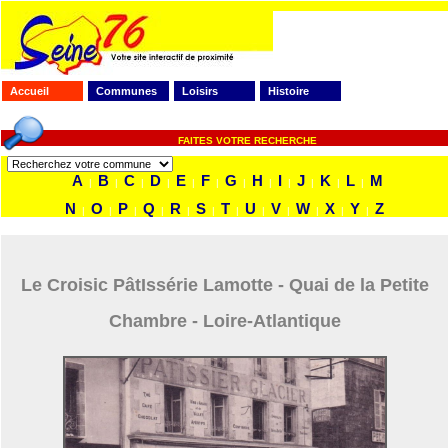
Accueil
Communes
Loisirs
Histoire
FAITES VOTRE RECHERCHE
A
B
C
D
E
F
G
H
I
J
K
L
M
|
|
|
|
|
|
|
|
|
|
|
|
N
O
P
Q
R
S
T
U
V
W
X
Y
Z
|
|
|
|
|
|
|
|
|
|
|
|
Le Croisic PâtIssérie Lamotte - Quai de la Petite
Chambre - Loire-Atlantique