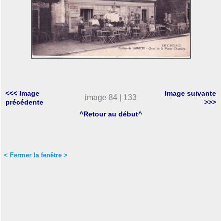
<<< Image
Image suivante
image 84 | 133
précédente
>>>
^Retour au début^
< Fermer la fenêtre >