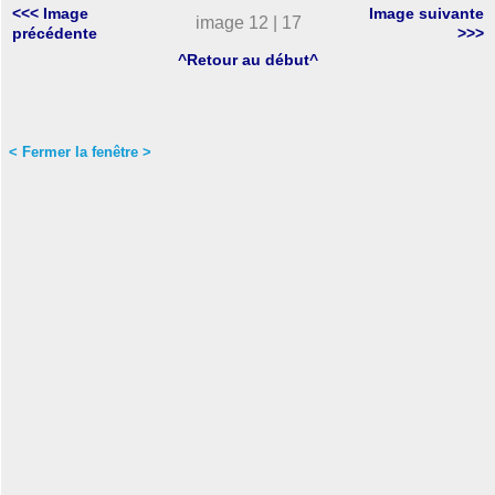
<<< Image
Image suivante
image 12 | 17
précédente
>>>
^Retour au début^
< Fermer la fenêtre >