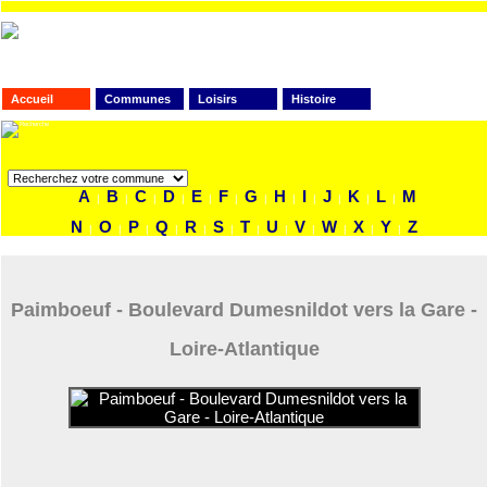
Accueil
Communes
Loisirs
Histoire
FAITES VOTRE RECHERCHE
A
B
C
D
E
F
G
H
I
J
K
L
M
|
|
|
|
|
|
|
|
|
|
|
|
N
O
P
Q
R
S
T
U
V
W
X
Y
Z
|
|
|
|
|
|
|
|
|
|
|
|
Paimboeuf - Boulevard Dumesnildot vers la Gare -
Loire-Atlantique