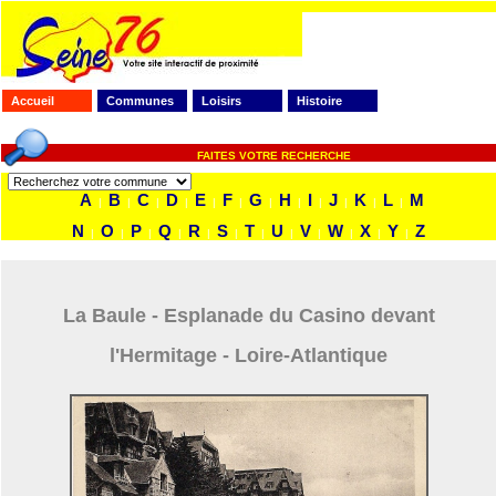
Accueil
Communes
Loisirs
Histoire
FAITES VOTRE RECHERCHE
A
B
C
D
E
F
G
H
I
J
K
L
M
|
|
|
|
|
|
|
|
|
|
|
|
N
O
P
Q
R
S
T
U
V
W
X
Y
Z
|
|
|
|
|
|
|
|
|
|
|
|
La Baule - Esplanade du Casino devant
l'Hermitage - Loire-Atlantique