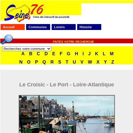
Accueil
Communes
Loisirs
Histoire
FAITES VOTRE RECHERCHE
A
B
C
D
E
F
G
H
I
J
K
L
M
|
|
|
|
|
|
|
|
|
|
|
|
N
O
P
Q
R
S
T
U
V
W
X
Y
Z
|
|
|
|
|
|
|
|
|
|
|
|
Le Croisic - Le Port - Loire-Atlantique