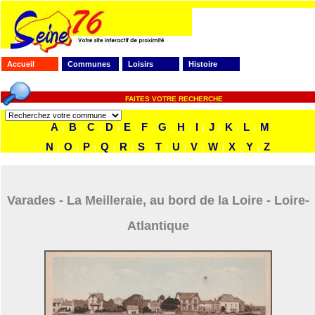
Accueil
Communes
Loisirs
Histoire
FAITES VOTRE RECHERCHE
A
B
C
D
E
F
G
H
I
J
K
L
M
|
|
|
|
|
|
|
|
|
|
|
|
N
O
P
Q
R
S
T
U
V
W
X
Y
Z
|
|
|
|
|
|
|
|
|
|
|
|
Varades - La Meilleraie, au bord de la Loire - Loire-
Atlantique