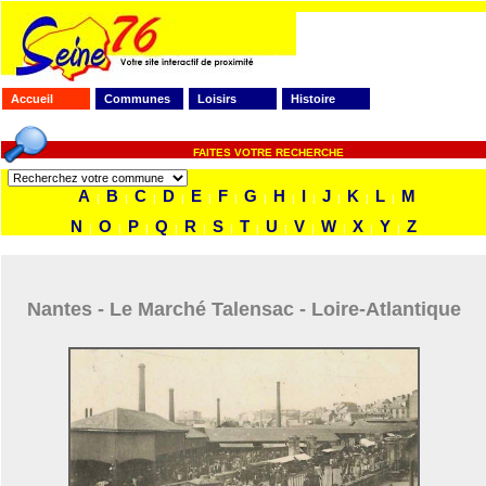
Accueil
Communes
Loisirs
Histoire
FAITES VOTRE RECHERCHE
A
B
C
D
E
F
G
H
I
J
K
L
M
|
|
|
|
|
|
|
|
|
|
|
|
N
O
P
Q
R
S
T
U
V
W
X
Y
Z
|
|
|
|
|
|
|
|
|
|
|
|
Nantes - Le Marché Talensac - Loire-Atlantique