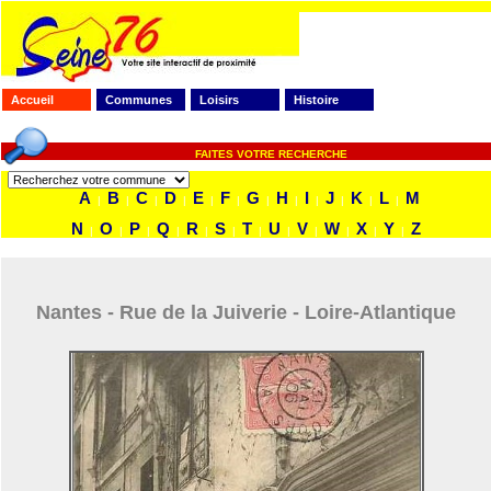
Accueil
Communes
Loisirs
Histoire
FAITES VOTRE RECHERCHE
A
B
C
D
E
F
G
H
I
J
K
L
M
|
|
|
|
|
|
|
|
|
|
|
|
N
O
P
Q
R
S
T
U
V
W
X
Y
Z
|
|
|
|
|
|
|
|
|
|
|
|
Nantes - Rue de la Juiverie - Loire-Atlantique