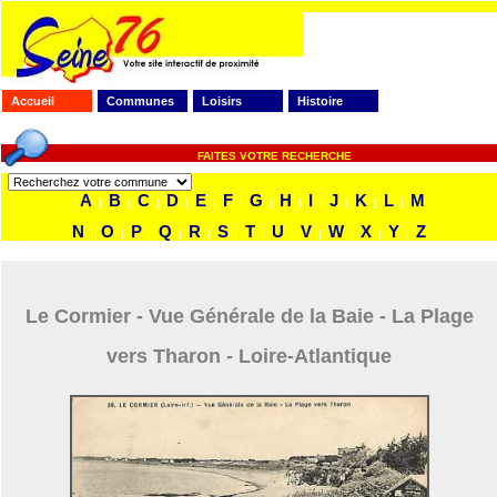
Accueil
Communes
Loisirs
Histoire
FAITES VOTRE RECHERCHE
A
B
C
D
E
F
G
H
I
J
K
L
M
|
|
|
|
|
|
|
|
|
|
|
|
N
O
P
Q
R
S
T
U
V
W
X
Y
Z
|
|
|
|
|
|
|
|
|
|
|
|
Le Cormier - Vue Générale de la Baie - La Plage
vers Tharon - Loire-Atlantique