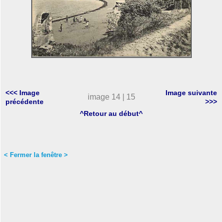
<<< Image
Image suivante
image 14 | 15
précédente
>>>
^Retour au début^
< Fermer la fenêtre >