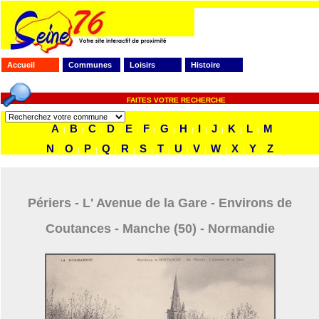
Accueil
Communes
Loisirs
Histoire
FAITES VOTRE RECHERCHE
A
B
C
D
E
F
G
H
I
J
K
L
M
|
|
|
|
|
|
|
|
|
|
|
|
N
O
P
Q
R
S
T
U
V
W
X
Y
Z
|
|
|
|
|
|
|
|
|
|
|
|
Périers - L' Avenue de la Gare - Environs de
Coutances - Manche (50) - Normandie