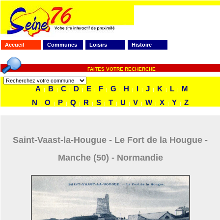
Accueil
Communes
Loisirs
Histoire
FAITES VOTRE RECHERCHE
A
B
C
D
E
F
G
H
I
J
K
L
M
|
|
|
|
|
|
|
|
|
|
|
|
N
O
P
Q
R
S
T
U
V
W
X
Y
Z
|
|
|
|
|
|
|
|
|
|
|
|
Saint-Vaast-la-Hougue - Le Fort de la Hougue -
Manche (50) - Normandie