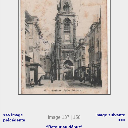
<<< Image
Image suivante
image 137 | 158
précédente
>>>
^Retour au début^