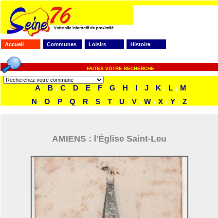
Accueil
Communes
Loisirs
Histoire
FAITES VOTRE RECHERCHE
A
B
C
D
E
F
G
H
I
J
K
L
M
|
|
|
|
|
|
|
|
|
|
|
|
N
O
P
Q
R
S
T
U
V
W
X
Y
Z
|
|
|
|
|
|
|
|
|
|
|
|
AMIENS : l'Église Saint-Leu