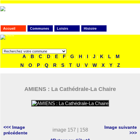
Accueil
Communes
Loisirs
Histoire
FAITES VOTRE RECHERCHE
A
B
C
D
E
F
G
H
I
J
K
L
M
|
|
|
|
|
|
|
|
|
|
|
|
N
O
P
Q
R
S
T
U
V
W
X
Y
Z
|
|
|
|
|
|
|
|
|
|
|
|
AMIENS : La Cathédrale-La Chaire
<<< Image
Image suivante
image 157 | 158
précédente
>>>