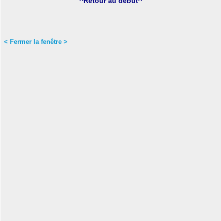
^Retour au début^
< Fermer la fenêtre >