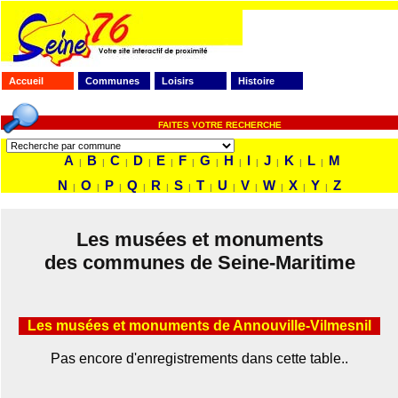
Accueil
Communes
Loisirs
Histoire
FAITES VOTRE RECHERCHE
A
B
C
D
E
F
G
H
I
J
K
L
M
|
|
|
|
|
|
|
|
|
|
|
|
N
O
P
Q
R
S
T
U
V
W
X
Y
Z
|
|
|
|
|
|
|
|
|
|
|
|
Les musées et monuments
des communes de Seine-Maritime
Les musées et monuments de Annouville-Vilmesnil
Pas encore d'enregistrements dans cette table..