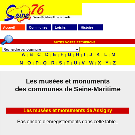
Accueil
Communes
Loisirs
Histoire
FAITES VOTRE RECHERCHE
A
B
C
D
E
F
G
H
I
J
K
L
M
|
|
|
|
|
|
|
|
|
|
|
|
N
O
P
Q
R
S
T
U
V
W
X
Y
Z
|
|
|
|
|
|
|
|
|
|
|
|
Les musées et monuments
des communes de Seine-Maritime
Les musées et monuments de Assigny
Pas encore d'enregistrements dans cette table..