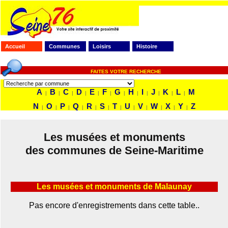
Accueil
Communes
Loisirs
Histoire
FAITES VOTRE RECHERCHE
A
B
C
D
E
F
G
H
I
J
K
L
M
|
|
|
|
|
|
|
|
|
|
|
|
N
O
P
Q
R
S
T
U
V
W
X
Y
Z
|
|
|
|
|
|
|
|
|
|
|
|
Les musées et monuments
des communes de Seine-Maritime
Les musées et monuments de Malaunay
Pas encore d'enregistrements dans cette table..