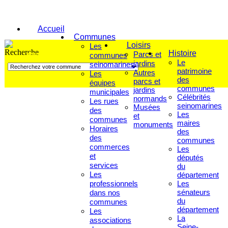
Accueil
Communes
Loisirs
Les
Histoire
Parcs et
communes
FAITES VOTRE RECHERCHE
Le
jardins
seinomarines
patrimoine
Autres
Les
des
parcs et
équipes
communes
jardins
municipales
Célébrités
normands
Les rues
seinomarines
Musées
des
Les
et
communes
maires
monuments
Horaires
des
des
communes
commerces
Les
et
députés
services
du
Les
département
professionnels
Les
sénateurs
dans nos
du
communes
département
Les
La
associations
Seine-