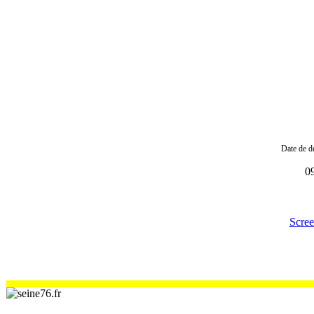
Date de de
0
Scre