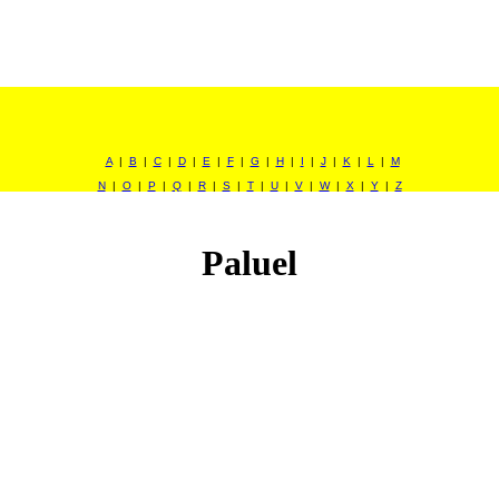
A
|
B
|
C
|
D
|
E
|
F
|
G
|
H
|
I
|
J
|
K
|
L
|
M
N
|
O
|
P
|
Q
|
R
|
S
|
T
|
U
|
V
|
W
|
X
|
Y
|
Z
Paluel