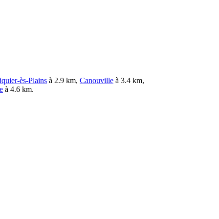
iquier-ès-Plains
à 2.9 km,
Canouville
à 3.4 km,
e
à 4.6 km.