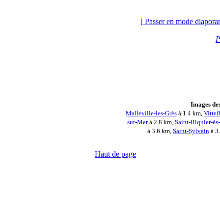
[ Passer en mode diapora
P
Images des
Malleville-les-Grès
à 1.4 km,
Vittef
sur-Mer
à 2.8 km,
Saint-Riquier-ès-
à 3.6 km,
Saint-Sylvain
à 3
Haut de page