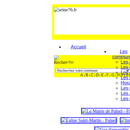
Accueil
Les
commun
Les
FAITES VOTRE RECHERCHE
Les 
Les
A
B
C
D
E
F
G
H
I
J
|
|
|
|
|
|
|
|
|
|
Les
Hora
Les 
Les 
Les 