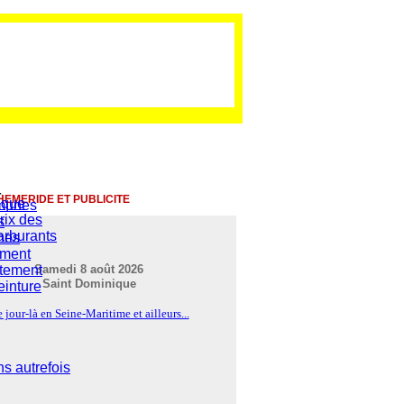
HEMERIDE ET PUBLICITE
ique
mmunes
rix des
s
arburants
nes
ement
rtement
Samedi 8 août 2026
Saint Dominique
einture
 jour-là en Seine-Maritime et ailleurs...
s autrefois