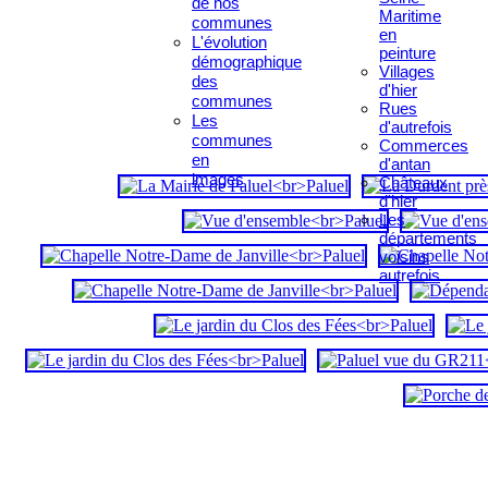
de nos
Maritime
communes
en
L'évolution
peinture
démographique
Villages
des
d'hier
communes
Rues
Les
d'autrefois
communes
Commerces
en
d'antan
images
Châteaux
d'hier
Les
départements
voisins
autrefois