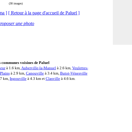
(38 images)
ma ]
[ Retour à la page d'accueil de Paluel ]
roposer une photo
 communes voisines de Paluel
leur
à 1.6 km,
Auberville-la-Manuel
à 2.6 km,
Veulettes-
Plains
à 2.9 km,
Canouville
à 3.4 km,
Butot-Vénesville
.7 km,
Ingouville
à 4.3 km et
Clasville
à 4.6 km.