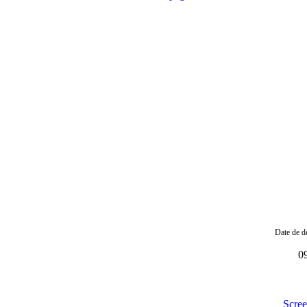
Date de de
0
Scre