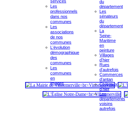
services
du
Les
département
professionnels
Les
sénateurs
dans nos
du
communes
département
Les
La
associations
Seine-
de nos
Maritime
communes
en
L'évolution
peinture
démographique
Villages
des
d'hier
communes
Rues
Les
d'autrefois
communes
Commerces
en
d'antan
images
Châteaux
d'hier
Les
départements
voisins
autrefois