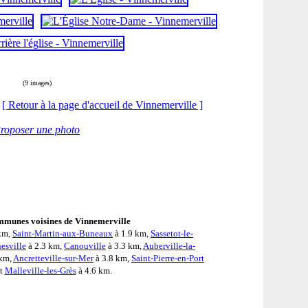
(9 images)
[ Retour à la page d'accueil de Vinnemerville ]
roposer une photo
mmunes voisines de Vinnemerville
km,
Saint-Martin-aux-Buneaux
à 1.9 km,
Sassetot-le-
esville
à 2.3 km,
Canouville
à 3.3 km,
Auberville-la-
 km,
Ancretteville-sur-Mer
à 3.8 km,
Saint-Pierre-en-Port
et
Malleville-les-Grès
à 4.6 km.