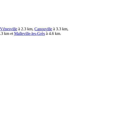
-Vénesville
à 2.3 km,
Canouville
à 3.3 km,
.3 km et
Malleville-les-Grès
à 4.6 km.