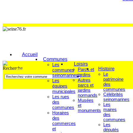
Accueil
Communes
Loisirs
Les
Histoire
Parcs et
communes
FAITES VOTRE RECHERCHE
Le
jardins
seinomarines
patrimoine
Autres
Les
des
parcs et
équipes
communes
jardins
municipales
Célébrités
normands
Les rues
seinomarines
Musées
des
Les
et
communes
maires
monuments
Horaires
des
des
communes
commerces
Les
et
députés