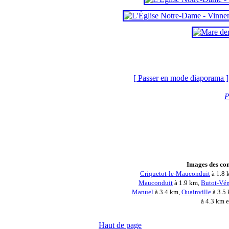
[ Passer en mode diaporama ]
P
Images des co
Criquetot-le-Mauconduit
à 1.8 
Mauconduit
à 1.9 km,
Butot-Vén
Manuel
à 3.4 km,
Ouainville
à 3.5
à 4.3 km 
Haut de page