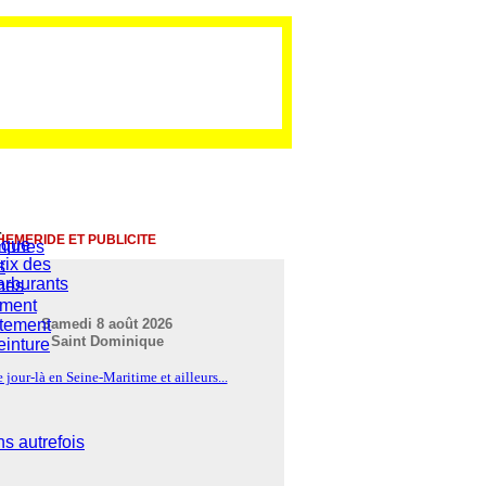
HEMERIDE ET PUBLICITE
ique
mmunes
rix des
s
arburants
nes
ement
rtement
Samedi 8 août 2026
Saint Dominique
einture
 jour-là en Seine-Maritime et ailleurs...
s autrefois