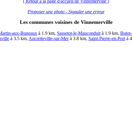
[ Retour à la page d'accueil de Vinnemerville ]
Proposer une photo - Signaler une erreur
Les communes voisines de Vinnemerville
Martin-aux-Buneaux
à 1.9 km,
Sassetot-le-Mauconduit
à 1.9 km,
Butot
ville
à 3.5 km,
Ancretteville-sur-Mer
à 3.8 km,
Saint-Pierre-en-Port
à 4