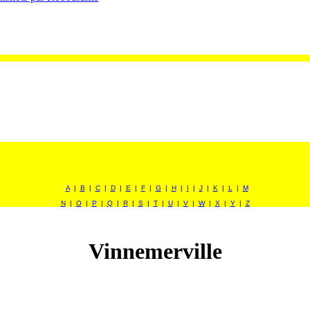
A
|
B
|
C
|
D
|
E
|
F
|
G
|
H
|
I
|
J
|
K
|
L
|
M
N
|
O
|
P
|
Q
|
R
|
S
|
T
|
U
|
V
|
W
|
X
|
Y
|
Z
Vinnemerville