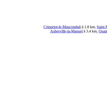
Criquetot-le-Mauconduit
à 1.8 km,
Saint-
Auberville-la-Manuel
à 3.4 km,
Ouain