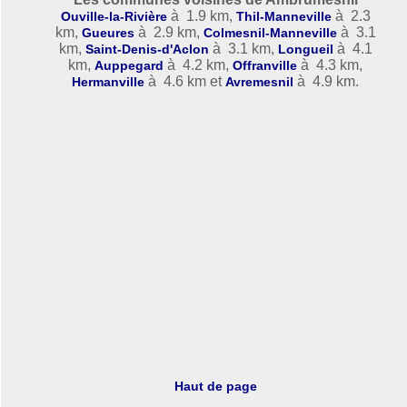
à 1.9 km,
à 2.3
Ouville-la-Rivière
Thil-Manneville
km,
à 2.9 km,
à 3.1
Gueures
Colmesnil-Manneville
km,
à 3.1 km,
à 4.1
Saint-Denis-d'Aclon
Longueil
km,
à 4.2 km,
à 4.3 km,
Auppegard
Offranville
à 4.6 km et
à 4.9 km.
Hermanville
Avremesnil
Haut de page