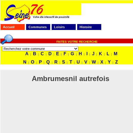
Accueil
Communes
Loisirs
Histoire
FAITES VOTRE RECHERCHE
A
B
C
D
E
F
G
H
I
J
K
L
M
|
|
|
|
|
|
|
|
|
|
|
|
N
O
P
Q
R
S
T
U
V
W
X
Y
Z
|
|
|
|
|
|
|
|
|
|
|
|
Ambrumesnil autrefois