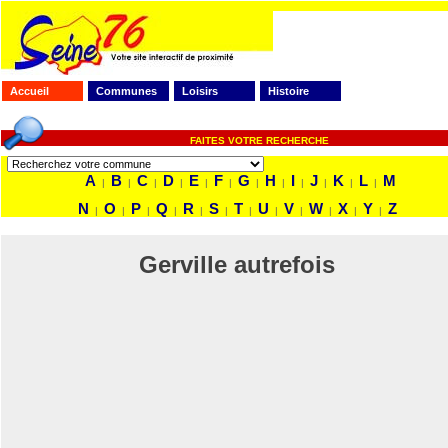
Accueil
Communes
Loisirs
Histoire
FAITES VOTRE RECHERCHE
A
B
C
D
E
F
G
H
I
J
K
L
M
|
|
|
|
|
|
|
|
|
|
|
|
N
O
P
Q
R
S
T
U
V
W
X
Y
Z
|
|
|
|
|
|
|
|
|
|
|
|
Gerville autrefois