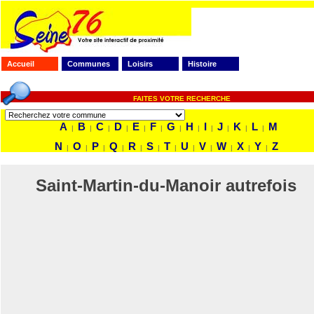
Accueil
Communes
Loisirs
Histoire
FAITES VOTRE RECHERCHE
A
B
C
D
E
F
G
H
I
J
K
L
M
|
|
|
|
|
|
|
|
|
|
|
|
N
O
P
Q
R
S
T
U
V
W
X
Y
Z
|
|
|
|
|
|
|
|
|
|
|
|
Saint-Martin-du-Manoir autrefois