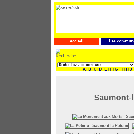
Accueil
Les commun
A
B
C
D
E
F
G
H
I
J
|
|
|
|
|
|
|
|
|
|
Saumont-la