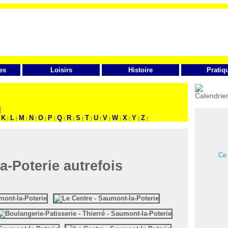
es
Loisirs
Histoire
Pratiq
FAITES VOTRE RECHERCHE
K
L
M
N
O
P
Q
R
S
T
U
V
W
X
Y
Z
|
|
|
|
|
|
|
|
|
|
|
|
|
|
|
|
Ce 
-Poterie autrefois