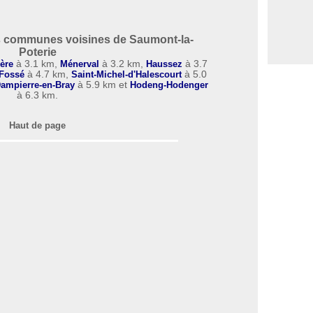
 communes voisines de Saumont-la-
Poterie
ière
à 3.1 km,
Ménerval
à 3.2 km,
Haussez
à 3.7
Fossé
à 4.7 km,
Saint-Michel-d'Halescourt
à 5.0
ampierre-en-Bray
à 5.9 km et
Hodeng-Hodenger
à 6.3 km.
Haut de page