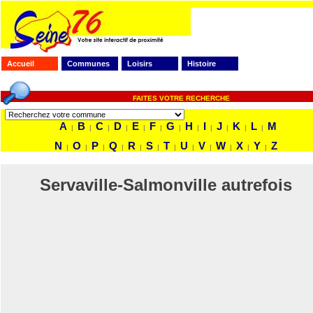
Accueil
Communes
Loisirs
Histoire
FAITES VOTRE RECHERCHE
A
B
C
D
E
F
G
H
I
J
K
L
M
|
|
|
|
|
|
|
|
|
|
|
|
N
O
P
Q
R
S
T
U
V
W
X
Y
Z
|
|
|
|
|
|
|
|
|
|
|
|
Servaville-Salmonville autrefois