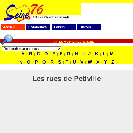
Accueil
Communes
Loisirs
Histoire
FAITES VOTRE RECHERCHE
A
B
C
D
E
F
G
H
I
J
K
L
M
|
|
|
|
|
|
|
|
|
|
|
|
N
O
P
Q
R
S
T
U
V
W
X
Y
Z
|
|
|
|
|
|
|
|
|
|
|
|
Les rues de Petiville