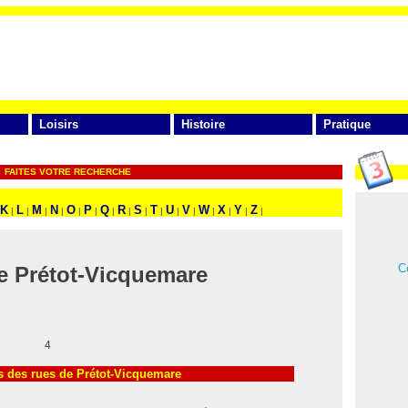
Loisirs
Histoire
Pratique
FAITES VOTRE RECHERCHE
K
L
M
N
O
P
Q
R
S
T
U
V
W
X
Y
Z
|
|
|
|
|
|
|
|
|
|
|
|
|
|
|
|
Ce
e Prétot-Vicquemare
4
 des rues de Prétot-Vicquemare