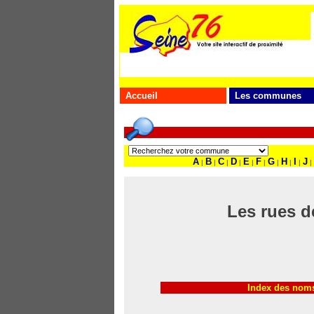
Accueil
Les communes
A
B
C
D
E
F
G
H
I
J
|
|
|
|
|
|
|
|
|
|
Les rues d
Index des noms