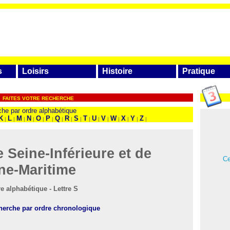
s
Loisirs
Histoire
Pratique
FAITES VOTRE RECHERCHE
he par ordre alphabétique
K
L
M
N
O
P
Q
R
S
T
U
V
W
X
Y
Z
|
|
|
|
|
|
|
|
|
|
|
|
|
|
|
|
 Seine-Inférieure et de
Ce
ne-Maritime
e alphabétique - Lettre S
cherche par ordre chronologique