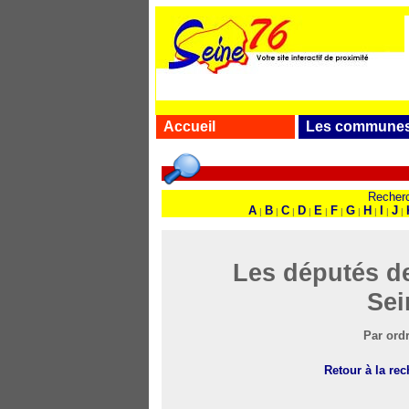
Accueil
Les commune
Recherc
A
B
C
D
E
F
G
H
I
J
|
|
|
|
|
|
|
|
|
|
Les députés de
Sei
Par ordr
Retour à la re