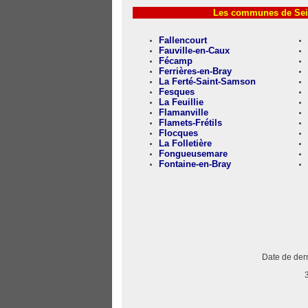
Les communes de Sein
Fallencourt
Fauville-en-Caux
Fécamp
Ferrières-en-Bray
La Ferté-Saint-Samson
Fesques
La Feuillie
Flamanville
Flamets-Frétils
Flocques
La Folletière
Fongueusemare
Fontaine-en-Bray
Date de dern