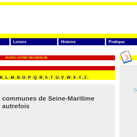
Loisirs
Histoire
Pratique
FAITES VOTRE RECHERCHE
K
L
M
N
O
P
Q
R
S
T
U
V
W
X
Y
Z
|
|
|
|
|
|
|
|
|
|
|
|
|
|
|
|
Ce
 communes de Seine-Maritime
autrefois