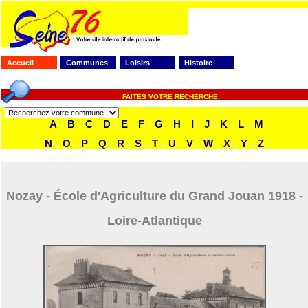
Accueil
Communes
Loisirs
Histoire
FAITES VOTRE RECHERCHE
A
B
C
D
E
F
G
H
I
J
K
L
M
|
|
|
|
|
|
|
|
|
|
|
|
N
O
P
Q
R
S
T
U
V
W
X
Y
Z
|
|
|
|
|
|
|
|
|
|
|
|
Nozay - École d'Agriculture du Grand Jouan 1918 -
Loire-Atlantique