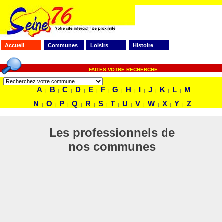
Accueil
Communes
Loisirs
Histoire
FAITES VOTRE RECHERCHE
A
B
C
D
E
F
G
H
I
J
K
L
M
|
|
|
|
|
|
|
|
|
|
|
|
N
O
P
Q
R
S
T
U
V
W
X
Y
Z
|
|
|
|
|
|
|
|
|
|
|
|
Les professionnels de
nos communes