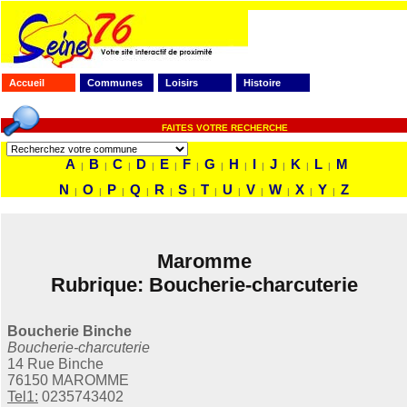
Accueil
Communes
Loisirs
Histoire
FAITES VOTRE RECHERCHE
A
B
C
D
E
F
G
H
I
J
K
L
M
|
|
|
|
|
|
|
|
|
|
|
|
N
O
P
Q
R
S
T
U
V
W
X
Y
Z
|
|
|
|
|
|
|
|
|
|
|
|
Maromme
Rubrique: Boucherie-charcuterie
Boucherie Binche
Boucherie-charcuterie
14 Rue Binche
76150 MAROMME
Tel1:
0235743402