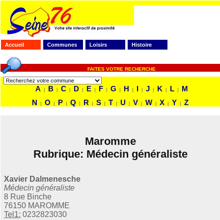
Accueil
Communes
Loisirs
Histoire
FAITES VOTRE RECHERCHE
A
B
C
D
E
F
G
H
I
J
K
L
M
|
|
|
|
|
|
|
|
|
|
|
|
N
O
P
Q
R
S
T
U
V
W
X
Y
Z
|
|
|
|
|
|
|
|
|
|
|
|
Maromme
Rubrique: Médecin généraliste
Xavier Dalmenesche
Médecin généraliste
8 Rue Binche
76150 MAROMME
Tel1:
0232823030