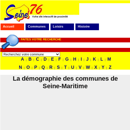
Accueil
Communes
Loisirs
Histoire
FAITES VOTRE RECHERCHE
A
B
C
D
E
F
G
H
I
J
K
L
M
|
|
|
|
|
|
|
|
|
|
|
|
N
O
P
Q
R
S
T
U
V
W
X
Y
Z
|
|
|
|
|
|
|
|
|
|
|
|
La démographie des communes de
Seine-Maritime