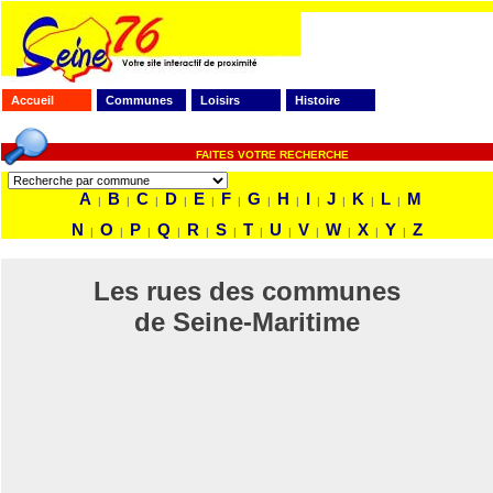
Accueil
Communes
Loisirs
Histoire
FAITES VOTRE RECHERCHE
A
B
C
D
E
F
G
H
I
J
K
L
M
|
|
|
|
|
|
|
|
|
|
|
|
N
O
P
Q
R
S
T
U
V
W
X
Y
Z
|
|
|
|
|
|
|
|
|
|
|
|
Les rues des communes
de Seine-Maritime