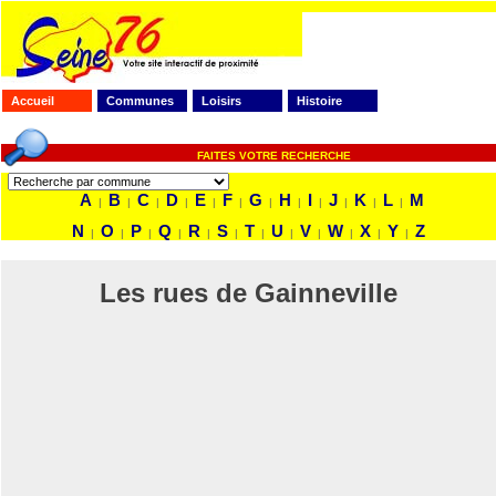
Accueil
Communes
Loisirs
Histoire
FAITES VOTRE RECHERCHE
A
B
C
D
E
F
G
H
I
J
K
L
M
|
|
|
|
|
|
|
|
|
|
|
|
N
O
P
Q
R
S
T
U
V
W
X
Y
Z
|
|
|
|
|
|
|
|
|
|
|
|
Les rues de Gainneville