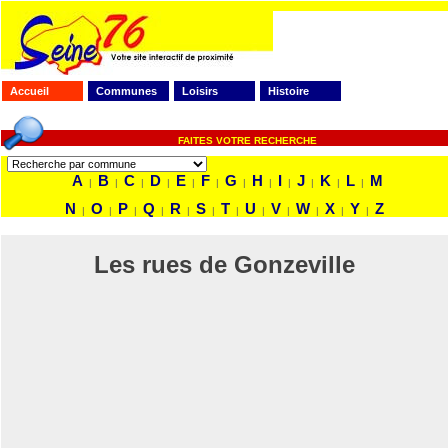
Accueil
Communes
Loisirs
Histoire
FAITES VOTRE RECHERCHE
A
B
C
D
E
F
G
H
I
J
K
L
M
|
|
|
|
|
|
|
|
|
|
|
|
N
O
P
Q
R
S
T
U
V
W
X
Y
Z
|
|
|
|
|
|
|
|
|
|
|
|
Les rues de Gonzeville