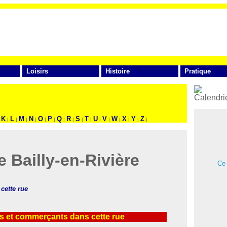
Loisirs
Histoire
Pratique
FAITES VOTRE RECHERCHE
K
L
M
N
O
P
Q
R
S
T
U
V
W
X
Y
Z
|
|
|
|
|
|
|
|
|
|
|
|
|
|
|
|
e Bailly-en-Rivière
Ce 
 cette rue
s et commerçants dans cette rue