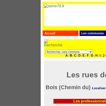
Accueil
Les communes
A
B
C
D
E
F
G
H
I
J
|
|
|
|
|
|
|
|
|
|
Les rues d
Bois (Chemin du)
Localiser
Les professionnel