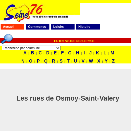
Accueil
Communes
Loisirs
Histoire
FAITES VOTRE RECHERCHE
A
B
C
D
E
F
G
H
I
J
K
L
M
|
|
|
|
|
|
|
|
|
|
|
|
N
O
P
Q
R
S
T
U
V
W
X
Y
Z
|
|
|
|
|
|
|
|
|
|
|
|
Les rues de Osmoy-Saint-Valery