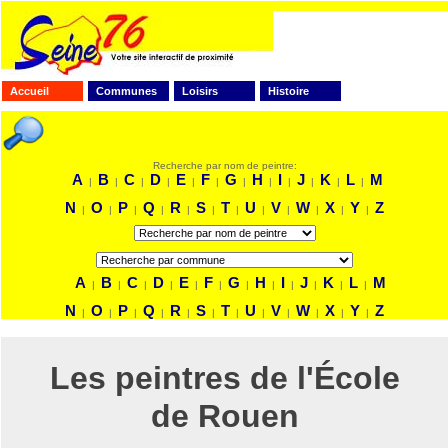
Accueil
Communes
Loisirs
Histoire
FAITES VOTRE RECHERCHE
Recherche par nom de peintre:
A
B
C
D
E
F
G
H
I
J
K
L
M
|
|
|
|
|
|
|
|
|
|
|
|
N
O
P
Q
R
S
T
U
V
W
X
Y
Z
|
|
|
|
|
|
|
|
|
|
|
|
A
B
C
D
E
F
G
H
I
J
K
L
M
|
|
|
|
|
|
|
|
|
|
|
|
N
O
P
Q
R
S
T
U
V
W
X
Y
Z
|
|
|
|
|
|
|
|
|
|
|
|
Les peintres de l'École
de Rouen