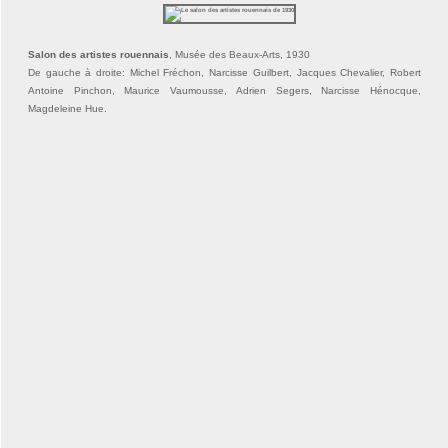
Salon des artistes rouennais
, Musée des Beaux-Arts, 1930
De gauche à droite: Michel Fréchon, Narcisse Guilbert, Jacques Chevalier, Robert
Antoine Pinchon, Maurice Vaumousse, Adrien Segers, Narcisse Hénocque,
Magdeleine Hue.