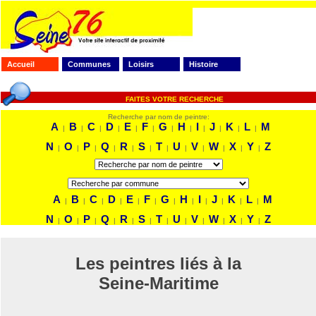
Accueil
Communes
Loisirs
Histoire
FAITES VOTRE RECHERCHE
Recherche par nom de peintre:
A
B
C
D
E
F
G
H
I
J
K
L
M
|
|
|
|
|
|
|
|
|
|
|
|
N
O
P
Q
R
S
T
U
V
W
X
Y
Z
|
|
|
|
|
|
|
|
|
|
|
|
A
B
C
D
E
F
G
H
I
J
K
L
M
|
|
|
|
|
|
|
|
|
|
|
|
N
O
P
Q
R
S
T
U
V
W
X
Y
Z
|
|
|
|
|
|
|
|
|
|
|
|
Les peintres liés à la
Seine-Maritime