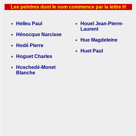
Les peintres dont le nom commence par la lettre H
Helleu Paul
Houel Jean-Pierre-
Laurent
Hénocque Narcisse
Hue Magdeleine
Hodé Pierre
Huet Paul
Hoguet Charles
Hoschedé-Monet
Blanche