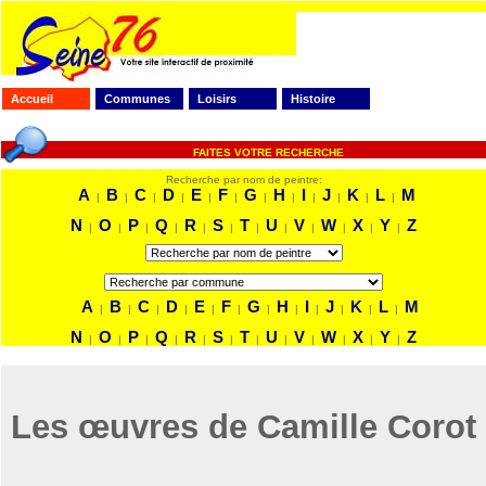
Accueil
Communes
Loisirs
Histoire
FAITES VOTRE RECHERCHE
Recherche par nom de peintre:
A
B
C
D
E
F
G
H
I
J
K
L
M
|
|
|
|
|
|
|
|
|
|
|
|
N
O
P
Q
R
S
T
U
V
W
X
Y
Z
|
|
|
|
|
|
|
|
|
|
|
|
A
B
C
D
E
F
G
H
I
J
K
L
M
|
|
|
|
|
|
|
|
|
|
|
|
N
O
P
Q
R
S
T
U
V
W
X
Y
Z
|
|
|
|
|
|
|
|
|
|
|
|
Les œuvres de Camille Corot