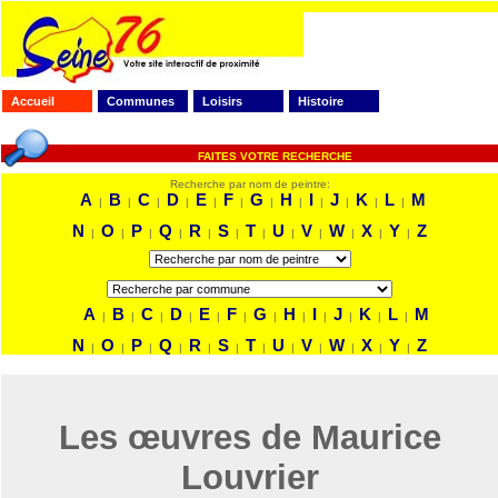
Accueil
Communes
Loisirs
Histoire
FAITES VOTRE RECHERCHE
Recherche par nom de peintre:
A
B
C
D
E
F
G
H
I
J
K
L
M
|
|
|
|
|
|
|
|
|
|
|
|
N
O
P
Q
R
S
T
U
V
W
X
Y
Z
|
|
|
|
|
|
|
|
|
|
|
|
A
B
C
D
E
F
G
H
I
J
K
L
M
|
|
|
|
|
|
|
|
|
|
|
|
N
O
P
Q
R
S
T
U
V
W
X
Y
Z
|
|
|
|
|
|
|
|
|
|
|
|
Les œuvres de Maurice
Louvrier