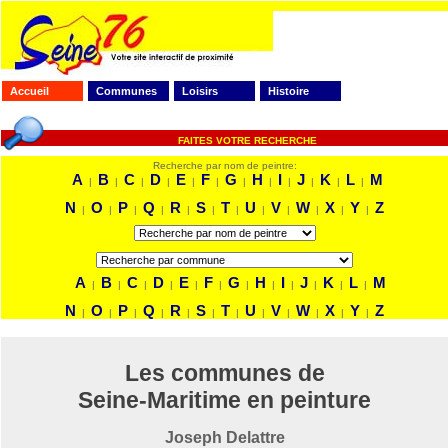
Accueil
Communes
Loisirs
Histoire
FAITES VOTRE RECHERCHE
Recherche par nom de peintre:
A
B
C
D
E
F
G
H
I
J
K
L
M
|
|
|
|
|
|
|
|
|
|
|
|
N
O
P
Q
R
S
T
U
V
W
X
Y
Z
|
|
|
|
|
|
|
|
|
|
|
|
A
B
C
D
E
F
G
H
I
J
K
L
M
|
|
|
|
|
|
|
|
|
|
|
|
N
O
P
Q
R
S
T
U
V
W
X
Y
Z
|
|
|
|
|
|
|
|
|
|
|
|
Les communes de
Seine-Maritime en peinture
Joseph Delattre