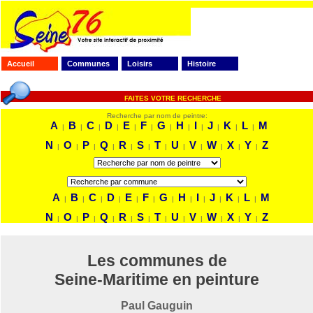
Accueil
Communes
Loisirs
Histoire
FAITES VOTRE RECHERCHE
Recherche par nom de peintre:
A
B
C
D
E
F
G
H
I
J
K
L
M
|
|
|
|
|
|
|
|
|
|
|
|
N
O
P
Q
R
S
T
U
V
W
X
Y
Z
|
|
|
|
|
|
|
|
|
|
|
|
A
B
C
D
E
F
G
H
I
J
K
L
M
|
|
|
|
|
|
|
|
|
|
|
|
N
O
P
Q
R
S
T
U
V
W
X
Y
Z
|
|
|
|
|
|
|
|
|
|
|
|
Les communes de
Seine-Maritime en peinture
Paul Gauguin