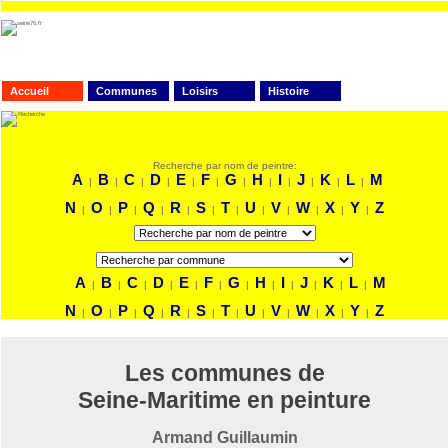
Accueil
Communes
Loisirs
Histoire
FAITES VOTRE RECHERCHE
Recherche par nom de peintre:
A
B
C
D
E
F
G
H
I
J
K
L
M
|
|
|
|
|
|
|
|
|
|
|
|
N
O
P
Q
R
S
T
U
V
W
X
Y
Z
|
|
|
|
|
|
|
|
|
|
|
|
A
B
C
D
E
F
G
H
I
J
K
L
M
|
|
|
|
|
|
|
|
|
|
|
|
N
O
P
Q
R
S
T
U
V
W
X
Y
Z
|
|
|
|
|
|
|
|
|
|
|
|
Les communes de
Seine-Maritime en peinture
Armand Guillaumin