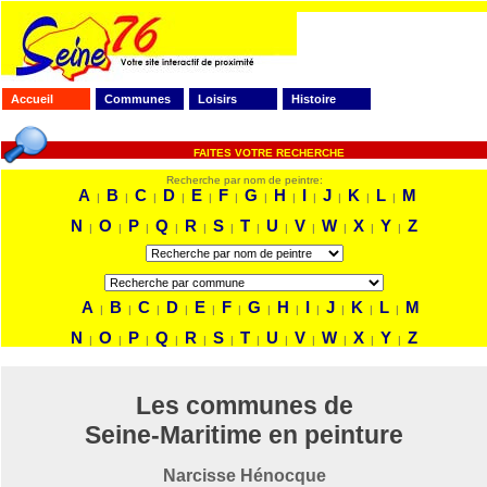
Accueil
Communes
Loisirs
Histoire
FAITES VOTRE RECHERCHE
Recherche par nom de peintre:
A
B
C
D
E
F
G
H
I
J
K
L
M
|
|
|
|
|
|
|
|
|
|
|
|
N
O
P
Q
R
S
T
U
V
W
X
Y
Z
|
|
|
|
|
|
|
|
|
|
|
|
A
B
C
D
E
F
G
H
I
J
K
L
M
|
|
|
|
|
|
|
|
|
|
|
|
N
O
P
Q
R
S
T
U
V
W
X
Y
Z
|
|
|
|
|
|
|
|
|
|
|
|
Les communes de
Seine-Maritime en peinture
Narcisse Hénocque