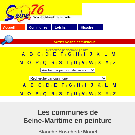
Accueil
Communes
Loisirs
Histoire
FAITES VOTRE RECHERCHE
Recherche par nom de peintre:
A
B
C
D
E
F
G
H
I
J
K
L
M
|
|
|
|
|
|
|
|
|
|
|
|
N
O
P
Q
R
S
T
U
V
W
X
Y
Z
|
|
|
|
|
|
|
|
|
|
|
|
A
B
C
D
E
F
G
H
I
J
K
L
M
|
|
|
|
|
|
|
|
|
|
|
|
N
O
P
Q
R
S
T
U
V
W
X
Y
Z
|
|
|
|
|
|
|
|
|
|
|
|
Les communes de
Seine-Maritime en peinture
Blanche Hoschedé Monet