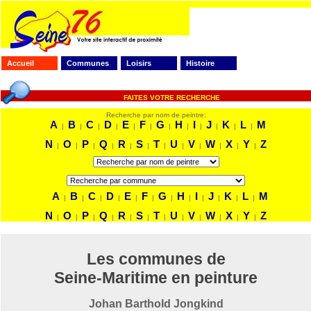
Accueil
Communes
Loisirs
Histoire
FAITES VOTRE RECHERCHE
Recherche par nom de peintre:
A
B
C
D
E
F
G
H
I
J
K
L
M
|
|
|
|
|
|
|
|
|
|
|
|
N
O
P
Q
R
S
T
U
V
W
X
Y
Z
|
|
|
|
|
|
|
|
|
|
|
|
A
B
C
D
E
F
G
H
I
J
K
L
M
|
|
|
|
|
|
|
|
|
|
|
|
N
O
P
Q
R
S
T
U
V
W
X
Y
Z
|
|
|
|
|
|
|
|
|
|
|
|
Les communes de
Seine-Maritime en peinture
Johan Barthold Jongkind